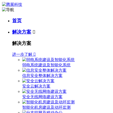
首页
解决方案

解决方案
进一步了解

弱电系统建设及智能化系统
信息安全整体解决方案
安全云解决方案
安全无线网络建设方案
智能化机房建设及动环监测