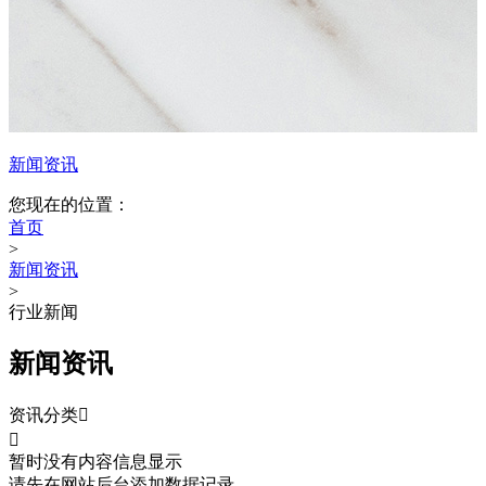
新闻资讯
您现在的位置：
首页
>
新闻资讯
>
行业新闻
新闻资讯
资讯分类


暂时没有内容信息显示
请先在网站后台添加数据记录。