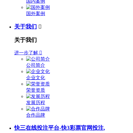
国内案例
国外案例
关于我们

关于我们
进一步了解

公司简介
企业文化
荣誉资质
发展历程
合作品牌
快三在线投注平台-快3彩票官网投注,