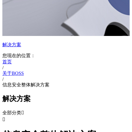
解决方案
您现在的位置：
首页
/
关于BOSS
/
信息安全整体解决方案
解决方案
全部分类

