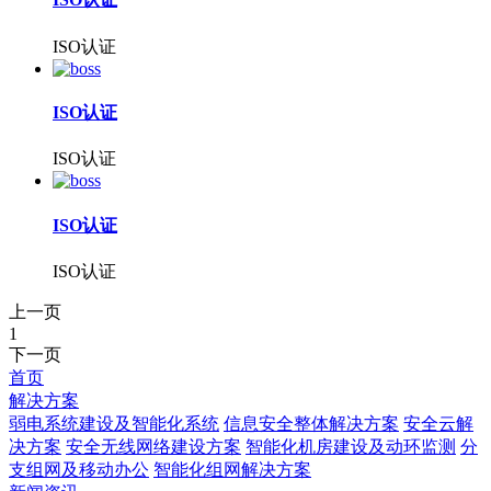
ISO认证
ISO认证
ISO认证
ISO认证
ISO认证
上一页
1
下一页
首页
解决方案
弱电系统建设及智能化系统
信息安全整体解决方案
安全云解
决方案
安全无线网络建设方案
智能化机房建设及动环监测
分
支组网及移动办公
智能化组网解决方案