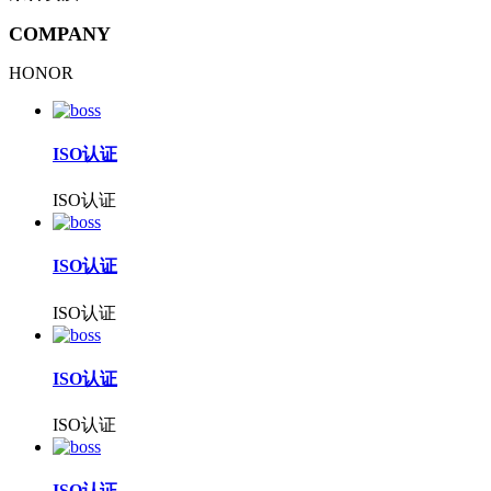
COMPANY
HONOR
ISO认证
ISO认证
ISO认证
ISO认证
ISO认证
ISO认证
ISO认证