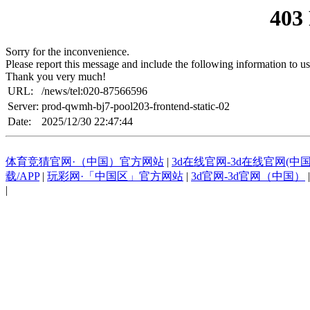
403
Sorry for the inconvenience.
Please report this message and include the following information to us
Thank you very much!
URL:
/news/tel:020-87566596
Server:
prod-qwmh-bj7-pool203-frontend-static-02
Date:
2025/12/30 22:47:44
体育竞猜官网·（中国）官方网站
|
3d在线官网-3d在线官网(中国
载/APP
|
玩彩网·「中国区」官方网站
|
3d官网-3d官网（中国）
|