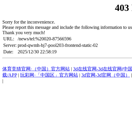
403
Sorry for the inconvenience.
Please report this message and include the following information to us
Thank you very much!
URL:
/news/tel:%20020-87566596
Server:
prod-qwmh-bj7-pool203-frontend-static-02
Date:
2025/12/30 22:58:19
体育竞猜官网·（中国）官方网站
|
3d在线官网-3d在线官网(中国
载/APP
|
玩彩网·「中国区」官方网站
|
3d官网-3d官网（中国）
|